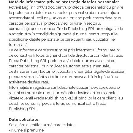
Notă de informare privind protecția datelor personale:
Potrivit Legii nr. 677/2001 pentru protecția persoanelor cu privire
la prelucrarea datelor cu caracter personal și libera circulație a
acestor date și Legii nr. 506/2004 privind prelucrarea datelor cu
caracter personal și protecția vieții private în sectorul
comunicațiilor electronice, Preda Publishing SRL are obligația de
a administra în condiții de siguranță și numai pentru scopurile
specificate, datele personale pe care clienții sau utilizatorii le
furnizează.
Orice informație care este trimisă prin intermediul formularelor
de contact va fi folosită ținând cont de dreptul la confidențialitate.
Preda Publishing SRL prelucrează datele dumneavoastră cu
caracter personal, prin mijloace automatizate şi manuale,
destinate emiterii facturilor, colectării creanţelor legate de acestea
precum şi rezolvării solicitărilor dumneavoastră în legătură cu
activitatea desfăşurată.
Informaţiile înregistrate sunt destinate utilizării de către operator
şi sunt comunicate numai următorilor destinatari: persoanelor
vizate (clienţii Preda Publishing SRL) şi băncilor la care clienţii au
deschise conturi şi pe care le-au comunicat către Preda
Publishing SRL.
Date solicitate
Solicităm clienților următoarele date:
- Nume și prenume;