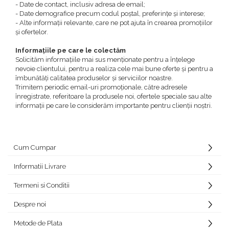
- Date de contact, inclusiv adresa de email;
- Date demografice precum codul poștal, preferințe și interese;
- Alte informații relevante, care ne pot ajuta în crearea promoțiilor
și ofertelor.
Informaţiile pe care le colectăm
Solicităm informațiile mai sus menționate pentru a înțelege
nevoie clientului, pentru a realiza cele mai bune oferte și pentru a
îmbunătăți calitatea produselor și serviciilor noastre.
Trimitem periodic email-uri promoționale, către adresele
înregistrate, referitoare la produsele noi, ofertele speciale sau alte
informații pe care le considerăm importante pentru clienții noștri.
Cum Cumpar
Informatii Livrare
Termeni si Conditii
Despre noi
Metode de Plata