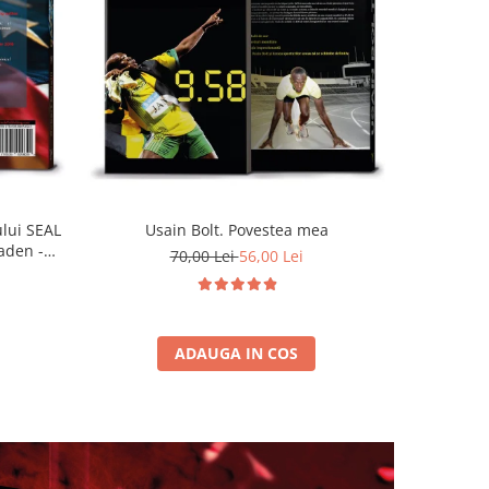
-20%
ului SEAL
Usain Bolt. Povestea mea
Regel
aden -
ascensiune
70,00 Lei
56,00 Lei
ADAUGA IN COS