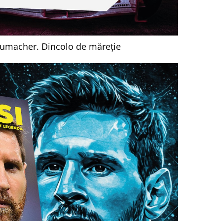
umacher. Dincolo de măreție