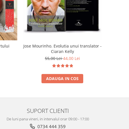
tului
Jose Mourinho. Evolutia unui translator -
Cutie ca
Ciaran Kelly
55,00 Lei
44,00 Lei
ADAUGA IN COS
SUPORT CLIENTI
De luni pana vineri, in intervalul orar 09:00 - 17:00
0734 444 359