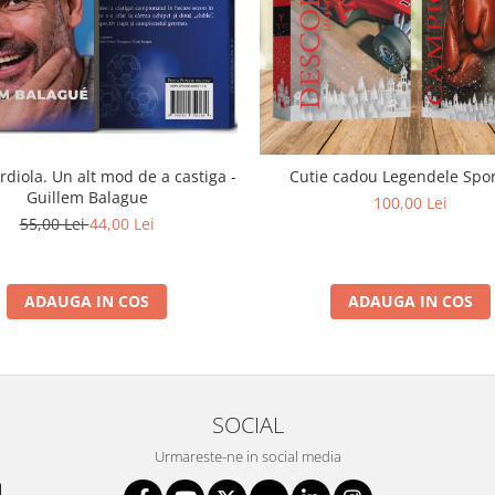
diola. Un alt mod de a castiga -
Cutie cadou Legendele Spor
Guillem Balague
100,00 Lei
55,00 Lei
44,00 Lei
ADAUGA IN COS
ADAUGA IN COS
SOCIAL
Urmareste-ne in social media