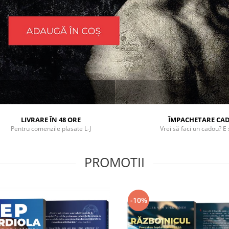
LIVRARE ÎN 48 ORE
ÎMPACHETARE CA
Pentru comenzile plasate L-J
Vrei să faci un cadou? E 
PROMOTII
-10%