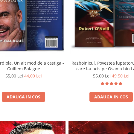
diola. Un alt mod de a castiga -
Razboinicul. Povestea luptator
Guillem Balague
care l-a ucis pe Osama bin L
Robert O'Neill
55,00 Lei
44,00 Lei
55,00 Lei
49,50 Lei
ADAUGA IN COS
ADAUGA IN COS