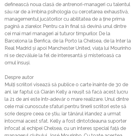
definească noua clasă de antrenori-manageri cu talentul
său rar de a îmbina psihologia cu cercetarea exhaustivă,
managementul jucătorilor cu abilitatea de a ține prima
pagină a ziarelor. Pentru ca în final să devină unul dintre
cei mai mari manageri ai tuturor timpurilor. De la
Barcelona la Benfica, de la Porto la Chelsea, de la Inter la
Real Madrid și apoi Manchester United, viața lui Mourinho
ni se dezvăluie la fel de interesantă și misterioasă ca
omul însuși.
Despre autor
Mulți scriitori visează să publice o carte înainte de 30 de
ani, iar faptul că Ciarán Kelly a reușit să facă acest lucru
la 21 de ani este într-adevăr o mare realizare. Unul dintre
cele mai cunoscute sfaturi pentru tinerii scriitori este să
scrie despre ceea ce știu, iar tânărul irlandez a urmat
întocmai acest sfat. Kelly a fost dintotdeauna suporter
înfocat al echipei Chelsea, cu un interes special față de
managerul clubului, José Mourinho. Cu toate acestea,