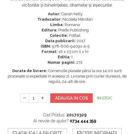
victoriile și bineînțeles, dramele și eșecurile.
Autor:
Ciaran Kelly
Traducator:
Nicoleta Mitrofan
Limba:
Romana
Editura:
Preda Publishing
Colectie:
Fotbal
Data publicarii:
2017
ISBN:
978-606-94091-4-5
Format:
16 x 23 cm (l x h)
Editia:
I
Numar pagini:
272
Durata de livrare:
Comenzile plasate până la ora 14:00 sunt
procesate și expediate în aceeași zi. Livrarea prin curier durează, de
regulă, 24-48 de ore.
ADAUGA IN COS
IN STOC
Cod Produs:
20170329
Ai nevoie de ajutor?
0734 444 359
ADAUGA LA FAVORITE
CERE INFORMATII