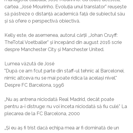
cartea ,,José Mourinho. Evoluția unui translator” reușește
să păstreze o distanță academică față de subiectul său
și să ofere o perspectivă obiectivă.
Kelly este, de asemenea, autorul cărții ,,Johan Cruyff:
TheTotal Voetballer” și începând din august 2016 scrie
despre Manchester City și Manchester United.
Lumea văzută de José
"După ce am fcut parte din staff-ul tehnic al Barcelonei,
nimic altceva nu se mai poate ridica la același nivel."
Despre FC Barcelona, 1996
„Nu aș antrena niciodată Real Madrid, decât poate
pentru a-i distruge: nu voi înceta niciodată să fiu culé.” La
plecarea de la FC Barcelona, 2000
„Și eu aș fi trist dacă echipa mea ar fi dominată de un