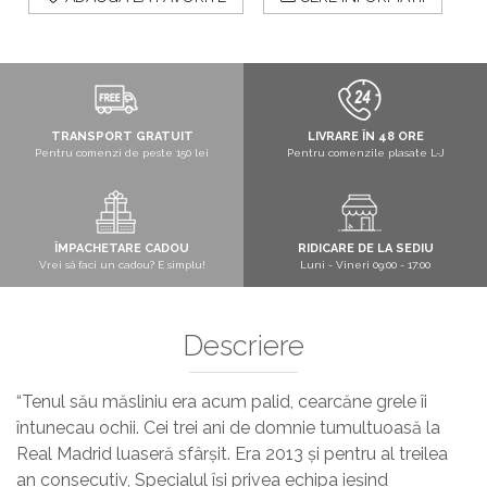
TRANSPORT GRATUIT
LIVRARE ÎN 48 ORE
Pentru comenzi de peste 150 lei
Pentru comenzile plasate L-J
ÎMPACHETARE CADOU
RIDICARE DE LA SEDIU
Vrei să faci un cadou? E simplu!
Luni - Vineri 09:00 - 17:00
Descriere
“Tenul său măsliniu era acum palid, cearcăne grele îi
întunecau ochii. Cei trei ani de domnie tumultuoasă la
Real Madrid luaseră sfârșit. Era 2013 și pentru al treilea
an consecutiv, Specialul își privea echipa ieșind