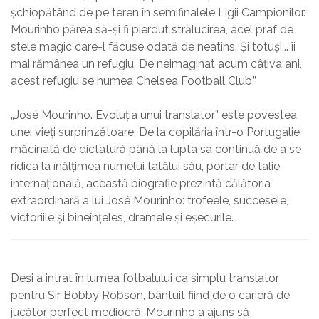
șchiopătând de pe teren în semifinalele Ligii Campionilor.
Mourinho părea să-și fi pierdut strălucirea, acel praf de
stele magic care-l făcuse odată de neatins. Și totuși... îi
mai rămânea un refugiu. De neimaginat acum câțiva ani,
acest refugiu se numea Chelsea Football Club.”
„José Mourinho. Evoluția unui translator” este povestea
unei vieți surprinzătoare. De la copilăria într-o Portugalie
măcinată de dictatură până la lupta sa continuă de a se
ridica la înălțimea numelui tatălui său, portar de talie
internațională, această biografie prezintă călătoria
extraordinară a lui José Mourinho: trofeele, succesele,
victoriile și bineînțeles, dramele și eșecurile.
Deși a intrat în lumea fotbalului ca simplu translator
pentru Sir Bobby Robson, bântuit fiind de o carieră de
jucător perfect mediocră, Mourinho a ajuns să