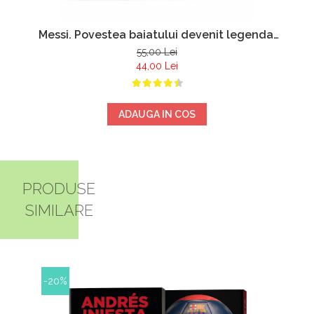
Messi. Povestea baiatului devenit legenda.
Editia a treia - Luca Caioli
55,00 Lei
44,00 Lei
ADAUGA IN COS
PRODUSE
SIMILARE
-20%