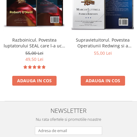
Razboinicul. Povestea
Supravietuitorul. Povestea
luptatorului SEAL care l-a ucis
Operatiunii Redwing si a
pe Osama bin Laden - Robert
eroilor din Echipa SEAL 10
55,00 Lei
55,00 Lei
O'Neill
cazuti la datorie - Marcus
49,50 Lei
Luttrell
ADAUGA IN COS
ADAUGA IN COS
NEWSLETTER
Nu rata ofertele si promotiile noastre