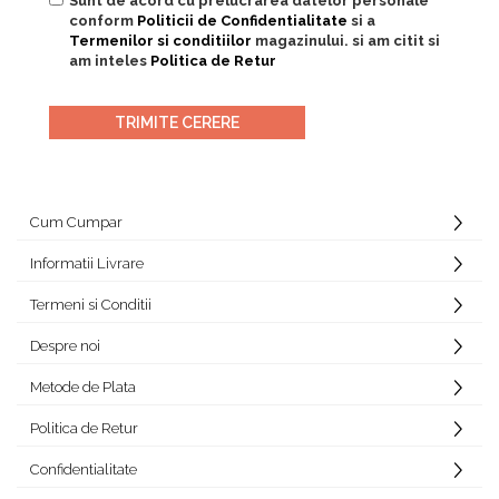
Sunt de acord cu prelucrarea datelor personale
conform
Politicii de Confidentialitate
si a
Termenilor si conditiilor
magazinului. si am citit si
am inteles
Politica de Retur
Cum Cumpar
Informatii Livrare
Termeni si Conditii
Despre noi
Metode de Plata
Politica de Retur
Confidentialitate