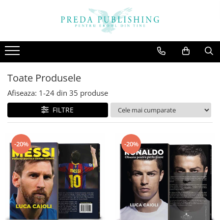
Toate Produsele
Afiseaza:
1-
24
din
35
produse
FILTRE
-20%
-20%