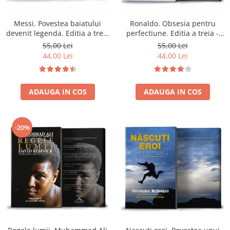
Messi. Povestea baiatului
Ronaldo. Obsesia pentru
devenit legenda. Editia a treia
perfectiune. Editia a treia -
- Luca Caioli
Luca Caioli
55,00 Lei
55,00 Lei
44,00 Lei
44,00 Lei
ADAUGA IN COS
ADAUGA IN COS
-20%