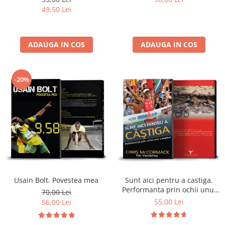
49,50 Lei
ADAUGA IN COS
ADAUGA IN COS
-20%
Usain Bolt. Povestea mea
Sunt aici pentru a castiga.
Performanta prin ochii unui
70,00 Lei
campion - Chris McCormack
55,00 Lei
56,00 Lei