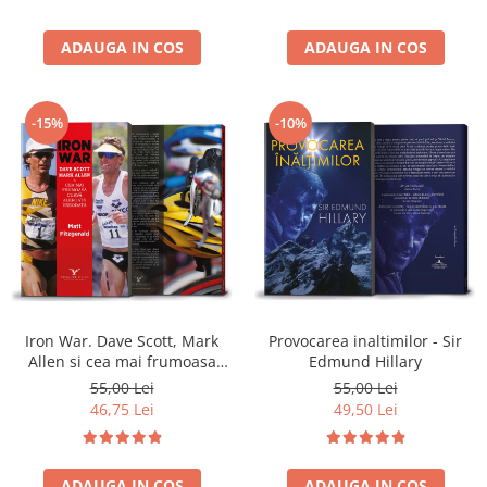
ADAUGA IN COS
ADAUGA IN COS
-15%
-10%
Iron War. Dave Scott, Mark
Provocarea inaltimilor - Sir
Allen si cea mai frumoasa
Edmund Hillary
cursa alergata vreodata - Matt
55,00 Lei
55,00 Lei
Fitzgerald
46,75 Lei
49,50 Lei
ADAUGA IN COS
ADAUGA IN COS