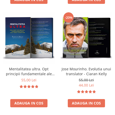
-20%
Mentalitatea ultra. Opt
Jose Mourinho. Evolutia unui
principii fundamentale ale
translator - Ciaran Kelly
unui campion - Travis Macy
55,00 Lei
55,00 Lei
44,00 Lei
ADAUGA IN COS
ADAUGA IN COS