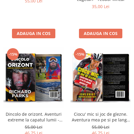
55,00 Lei
35,00 Lei
ADAUGA IN COS
ADAUGA IN COS
-15%
-15%
Dincolo de orizont. Aventuri
Ciocu' mic si joc de glezne.
extreme la capatul lumii -
Aventura mea pe si pe langa
Richard Parks
bicicleta - Jens Voigt si James
55,00 Lei
55,00 Lei
Startt
46,75 Lei
46,75 Lei