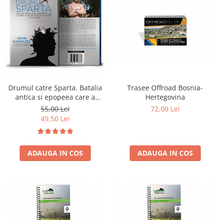
Drumul catre Sparta. Batalia
Trasee Offroad Bosnia-
antica si epopeea care a
Hertegovina
inspirat maratonul, cea mai
55,00 Lei
72,00 Lei
frumoasa cursa a lumii - Dean
49,50 Lei
Karnazes
ADAUGA IN COS
ADAUGA IN COS