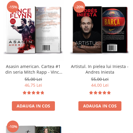
-15%
-20%
Asasin american. Cartea #1
Artistul. In pielea lui Iniesta -
din seria Mitch Rapp - Vince
Andres Iniesta
Flynn
55,00 Lei
55,00 Lei
46,75 Lei
44,00 Lei
ADAUGA IN COS
ADAUGA IN COS
-10%