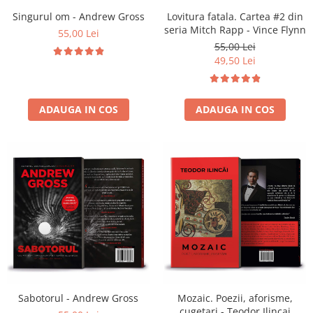
Singurul om - Andrew Gross
Lovitura fatala. Cartea #2 din
seria Mitch Rapp - Vince Flynn
55,00 Lei
55,00 Lei
49,50 Lei
ADAUGA IN COS
ADAUGA IN COS
Sabotorul - Andrew Gross
Mozaic. Poezii, aforisme,
cugetari - Teodor Ilincai