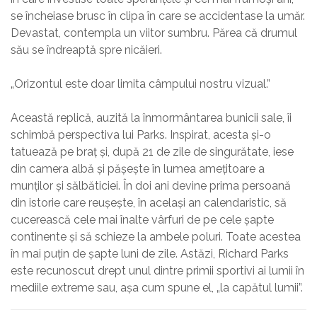
se încheiase brusc în clipa în care se accidentase la umăr.
Devastat, contempla un viitor sumbru. Părea că drumul
său se îndreaptă spre nicăieri.
„Orizontul este doar limita câmpului nostru vizual.”
Această replică, auzită la înmormântarea bunicii sale, îi
schimbă perspectiva lui Parks. Inspirat, acesta și-o
tatuează pe braț și, după 21 de zile de singurătate, iese
din camera albă și pășește în lumea amețitoare a
munților și sălbăticiei. În doi ani devine prima persoană
din istorie care reușește, în același an calendaristic, să
cucerească cele mai înalte vârfuri de pe cele șapte
continente și să schieze la ambele poluri. Toate acestea
în mai puțin de șapte luni de zile. Astăzi, Richard Parks
este recunoscut drept unul dintre primii sportivi ai lumii în
mediile extreme sau, așa cum spune el, „la capătul lumii”.