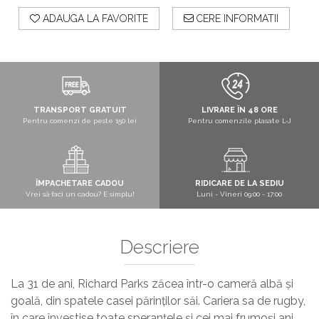
ADAUGA LA FAVORITE
CERE INFORMATII
TRANSPORT GRATUIT
LIVRARE ÎN 48 ORE
Pentru comenzi de peste 150 lei
Pentru comenzile plasate L-J
ÎMPACHETARE CADOU
RIDICARE DE LA SEDIU
Vrei să faci un cadou? E simplu!
Luni - Vineri 09:00 - 17:00
Descriere
La 31 de ani, Richard Parks zăcea într-o cameră albă și
goală, din spatele casei părinților săi. Cariera sa de rugby,
în care învestise toate speranțele și cei mai frumoși ani,