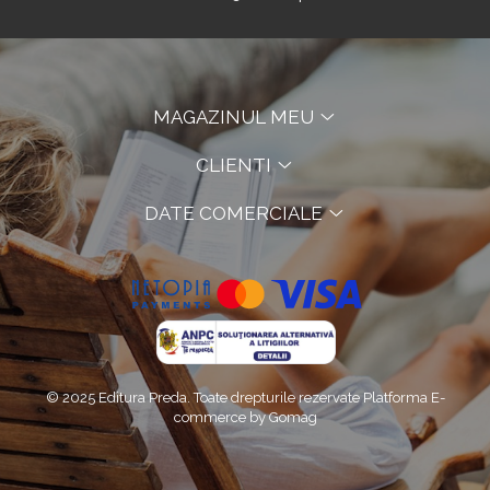
MAGAZINUL MEU
CLIENTI
DATE COMERCIALE
© 2025 Editura Preda. Toate drepturile rezervate
Platforma E-
commerce by Gomag