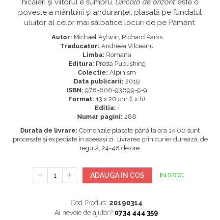
nicăieri și viitorul e sumbru.
Dincolo de orizont
este o
poveste a mântuirii și anduranței, plasată pe fundalul
uluitor al celor mai sălbatice locuri de pe Pământ.
Autor:
Michael Aylwin, Richard Parks
Traducator:
Andreea Vilceanu
Limba:
Romana
Editura:
Preda Publishing
Colectie:
Alpinism
Data publicarii:
2019
ISBN:
978-606-93699-9-9
Format:
13 x 20 cm (l x h)
Editia:
I
Numar pagini:
288
Durata de livrare:
Comenzile plasate până la ora 14:00 sunt
procesate și expediate în aceeași zi. Livrarea prin curier durează, de
regulă, 24-48 de ore.
ADAUGA IN COS
IN STOC
Cod Produs:
20190314
Ai nevoie de ajutor?
0734 444 359