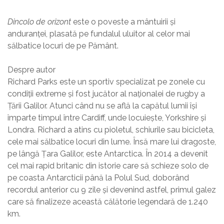
Dincolo de orizont
este o poveste a mântuirii și
anduranței, plasată pe fundalul uluitor al celor mai
sălbatice locuri de pe Pământ.
Despre autor
Richard Parks este un sportiv specializat pe zonele cu
condiții extreme și fost jucător al naționalei de rugby a
Țării Galilor. Atunci când nu se află la capătul lumii își
împarte timpul între Cardiff, unde locuiește, Yorkshire și
Londra. Richard a atins cu pioletul, schiurile sau bicicleta,
cele mai sălbatice locuri din lume. Însă mare lui dragoste,
pe lângă Țara Galilor, este Antarctica. În 2014 a devenit
cel mai rapid britanic din istorie care să schieze solo de
pe coasta Antarcticii până la Polul Sud, doborând
recordul anterior cu 9 zile și devenind astfel, primul galez
care să finalizeze această călătorie legendară de 1.240
km.