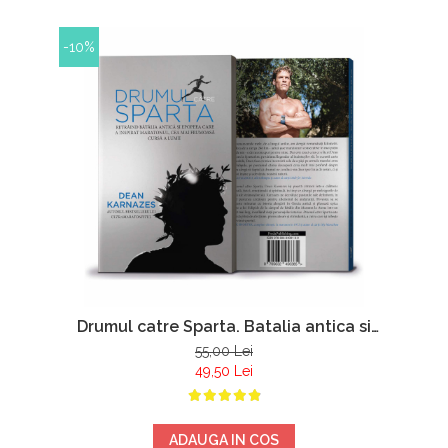
-10%
Drumul catre Sparta. Batalia antica si
epopeea care a inspirat maratonul, cea mai
55,00 Lei
frumoasa cursa a lumii - Dean Karnazes
49,50 Lei
ADAUGA IN COS