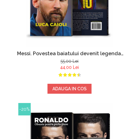
Messi. Povestea baiatului devenit legenda.
Editia a treia - Luca Caioli
55,00 Lei
44,00 Lei
ADAUGA IN COS
-20%