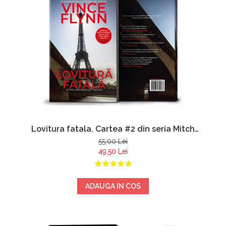
Lovitura fatala. Cartea #2 din seria Mitch
Rapp - Vince Flynn
55,00 Lei
49,50 Lei
ADAUGA IN COS