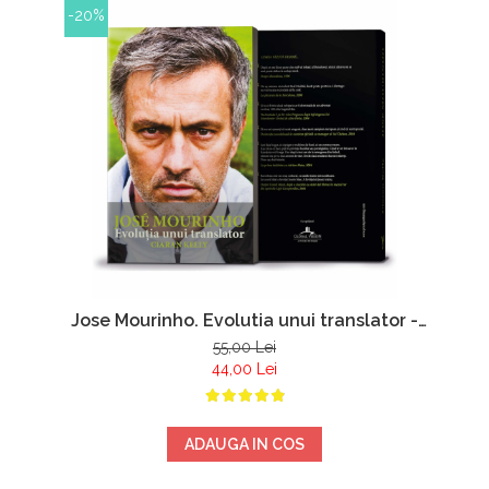
-20%
Jose Mourinho. Evolutia unui translator -
Ciaran Kelly
55,00 Lei
44,00 Lei
ADAUGA IN COS