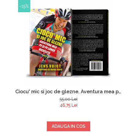
-15%
Ciocu' mic si joc de glezne. Aventura mea pe
si pe langa bicicleta - Jens Voigt si James
55,00 Lei
Startt
46,75 Lei
ADAUGA IN COS