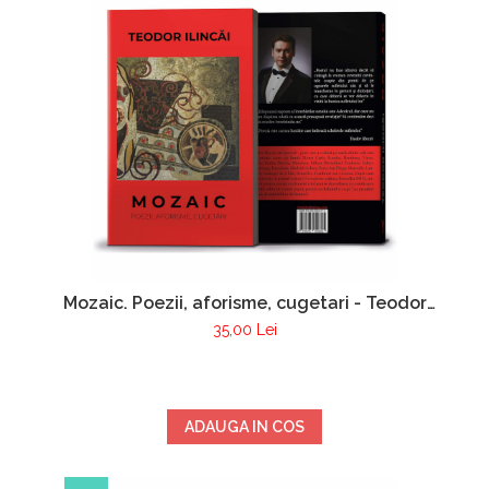
Mozaic. Poezii, aforisme, cugetari - Teodor
Ilincai
35,00 Lei
ADAUGA IN COS