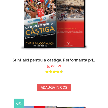
Sunt aici pentru a castiga. Performanta prin
ochii unui campion - Chris McCormack
55,00 Lei
ADAUGA IN COS
-15%