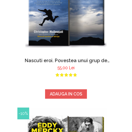
Nascuti eroi. Povestea unui grup de
inadaptati curajosi si a felului in care
55,00 Lei
acestia au reusit sa descifreze secretele
pierdute ale fortei si andurantei -
Christopher McDougall
ADAUGA IN COS
-10%