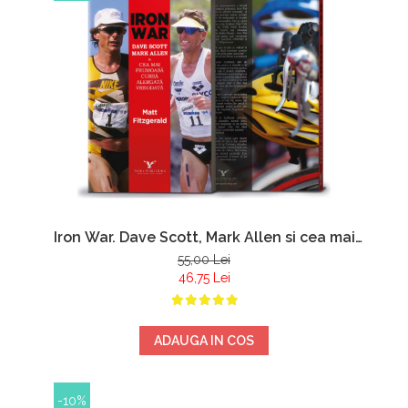
Iron War. Dave Scott, Mark Allen si cea mai
frumoasa cursa alergata vreodata - Matt
55,00 Lei
Fitzgerald
46,75 Lei
ADAUGA IN COS
-10%