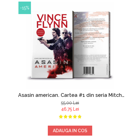
-15%
Asasin american. Cartea #1 din seria Mitch
Rapp - Vince Flynn
55,00 Lei
46,75 Lei
ADAUGA IN COS