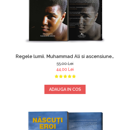
Regele lumii. Muhammad Ali si ascensiunea
unui erou american - David Remnick
55,00 Lei
44,00 Lei
ADAUGA IN COS