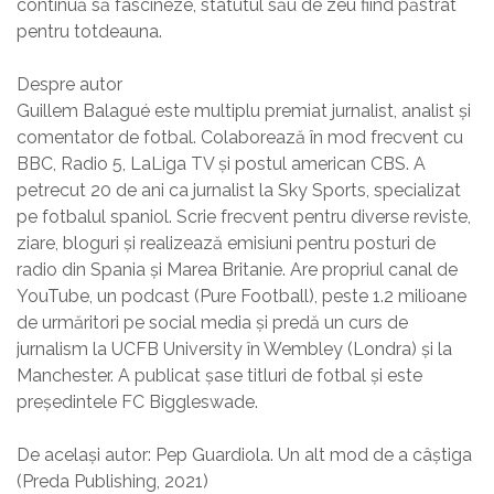
continuă să fascineze, statutul său de zeu fiind păstrat
pentru totdeauna.
Despre autor
Guillem Balagué este multiplu premiat jurnalist, analist și
comentator de fotbal. Colaborează în mod frecvent cu
BBC, Radio 5, LaLiga TV și postul american CBS. A
petrecut 20 de ani ca jurnalist la Sky Sports, specializat
pe fotbalul spaniol. Scrie frecvent pentru diverse reviste,
ziare, bloguri și realizează emisiuni pentru posturi de
radio din Spania și Marea Britanie. Are propriul canal de
YouTube, un podcast (Pure Football), peste 1.2 milioane
de urmăritori pe social media și predă un curs de
jurnalism la UCFB University în Wembley (Londra) și la
Manchester. A publicat șase titluri de fotbal și este
președintele FC Biggleswade.
De același autor: Pep Guardiola. Un alt mod de a câștiga
(Preda Publishing, 2021)