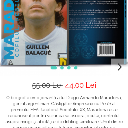
55,00 Lei
44,00 Lei
O biografie emoționantă a lui Diego Armando Maradona,
geniul argentinian. Câștigător (împreună cu Pelé) al
premiului FIFA Jucătorul Secolului XX, Maradona este
recunoscut pentru viziunea sa asupra jocului, controlul
asupra mingii și abilitățile de dribling uimitoare. Unul dintre
cei mai mari jucători ai tuturor timpurilor, el este, de