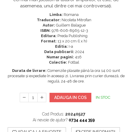
asemenea, unul dintre cei mai controversați.
Limba:
Romana
Traducator:
Nicoleta Mitrofan
Autor:
Guillem Balague
ISBN:
978-606-8965-12-3
Editura:
Preda Publishing
Format:
13 x 20 cm (l x h)
Editia:
I-a
Data publicarii:
2024
Numar pagini:
416
Colectie:
Fotbal
Durata de livrare:
Comenzile plasate până la ora 14:00 sunt
procesate și expediate în aceeași zi. Livrarea prin curier durează, de
regulă, 24-48 de ore.
ADAUGA IN COS
IN STOC
Cod Produs:
20240527
Ai nevoie de ajutor?
0734 444 359