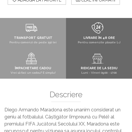
ADAUGA LA FAVORITE
CERE INFORMATII
TRANSPORT GRATUIT
LIVRARE ÎN 48 ORE
Pentru comenzi de peste 150 lei
Pentru comenzile plasate L-J
ÎMPACHETARE CADOU
RIDICARE DE LA SEDIU
Vrei să faci un cadou? E simplu!
Luni - Vineri 09:00 - 17:00
Descriere
Diego Armando Maradona este unanim considerat un
geniu al fotbalului. Câștigător (împreună cu Pelé) al
premiului FIFA Jucătorul Secolului XX, Maradona este
recunoscut pentru viziunea sa asupra jocului, controlul