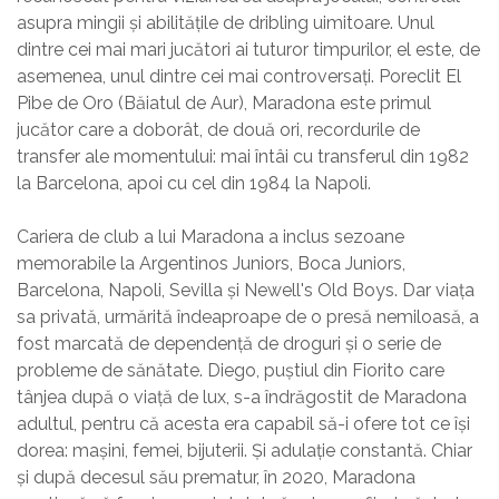
asupra mingii și abilitățile de dribling uimitoare. Unul
dintre cei mai mari jucători ai tuturor timpurilor, el este, de
asemenea, unul dintre cei mai controversați. Poreclit El
Pibe de Oro (Băiatul de Aur), Maradona este primul
jucător care a doborât, de două ori, recordurile de
transfer ale momentului: mai întâi cu transferul din 1982
la Barcelona, apoi cu cel din 1984 la Napoli.
Cariera de club a lui Maradona a inclus sezoane
memorabile la Argentinos Juniors, Boca Juniors,
Barcelona, Napoli, Sevilla și Newell's Old Boys. Dar viața
sa privată, urmărită îndeaproape de o presă nemiloasă, a
fost marcată de dependență de droguri și o serie de
probleme de sănătate. Diego, puștiul din Fiorito care
tânjea după o viață de lux, s-a îndrăgostit de Maradona
adultul, pentru că acesta era capabil să-i ofere tot ce își
dorea: mașini, femei, bijuterii. Și adulație constantă. Chiar
și după decesul său prematur, în 2020, Maradona