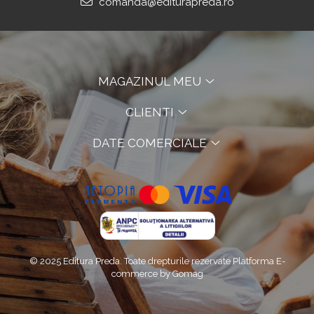
comanda@editurapreda.ro
MAGAZINUL MEU
CLIENTI
DATE COMERCIALE
© 2025 Editura Preda. Toate drepturile rezervate
Platforma E-
commerce by Gomag