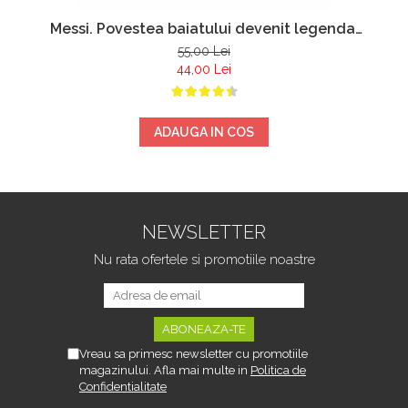
Messi. Povestea baiatului devenit legenda.
Editia a treia - Luca Caioli
55,00 Lei
44,00 Lei
ADAUGA IN COS
NEWSLETTER
Nu rata ofertele si promotiile noastre
Vreau sa primesc newsletter cu promotiile
magazinului. Afla mai multe in
Politica de
Confidentialitate