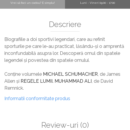
Vrei să faci un cadou? E simplu!
Luni - Vineri 09:00 - 17:00
Descriere
Biografiile a doi sportivi legendari, care au refinit
sporturile pe care le-au practicat, lăsându-și o amprentă
inconfundabilă asupra lor. Descoperă omul din spatele
legendei și povestea din spatele omului.
Conține volumele
MICHAEL SCHUMACHER
, de James
Allen și
REGELE LUMII. MUHAMMAD ALI
, de David
Remnick.
Informatii conformitate produs
Review-uri
(0)