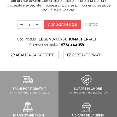
Durata de livrare:
Comenzile plasate până la ora 14:00 sunt
procesate și expediate în aceeași zi. Livrarea prin curier durează, de
regulă, 24-48 de ore.
ADAUGA IN COS
IN STOC
Cod Produs:
ILEGEND-CC-SCHUMACHER-ALI
Ai nevoie de ajutor?
0734 444 359
ADAUGA LA FAVORITE
CERE INFORMATII
TRANSPORT GRATUIT
LIVRARE ÎN 48 ORE
Pentru comenzi de peste 150 lei
Pentru comenzile plasate L-J
ÎMPACHETARE CADOU
RIDICARE DE LA SEDIU