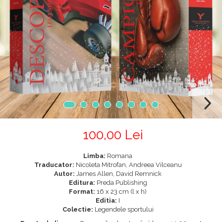
100,00 Lei
Limba:
Romana
Traducator:
Nicoleta Mitrofan, Andreea Vilceanu
Autor:
James Allen, David Remnick
Editura:
Preda Publishing
Format:
16 x 23 cm (l x h)
Editia:
I
Colectie:
Legendele sportului