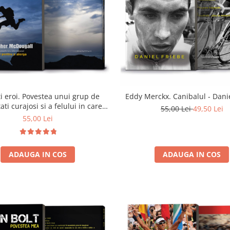
i eroi. Povestea unui grup de
Eddy Merckx. Canibalul - Dani
ti curajosi si a felului in care
55,00 Lei
49,50 Lei
u reusit sa descifreze secretele
55,00 Lei
ute ale fortei si andurantei -
Christopher McDougall
ADAUGA IN COS
ADAUGA IN COS