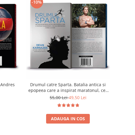
-10%
- Andres
Drumul catre Sparta. Batalia antica si
epopeea care a inspirat maratonul, cea
mai frumoasa cursa a lumii - Dean
55,00 Lei
49,50 Lei
Karnazes
ADAUGA IN COS