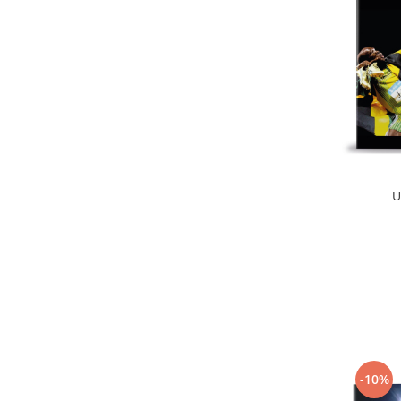
U
-10%