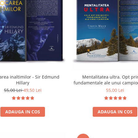
area inaltimilor - Sir Edmund
Mentalitatea ultra. Opt pri
Hillary
fundamentale ale unui campion
Macy
55,00 Lei
49,50 Lei
55,00 Lei
ADAUGA IN COS
ADAUGA IN COS