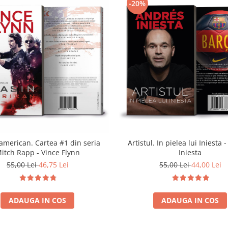
-20%
american. Cartea #1 din seria
Artistul. In pielea lui Iniesta 
itch Rapp - Vince Flynn
Iniesta
55,00 Lei
46,75 Lei
55,00 Lei
44,00 Lei
ADAUGA IN COS
ADAUGA IN COS