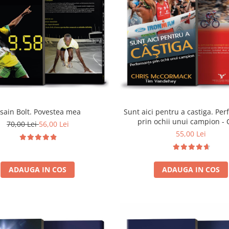
sain Bolt. Povestea mea
Sunt aici pentru a castiga. Pe
prin ochii unui campion - 
70,00 Lei
56,00 Lei
McCormack
55,00 Lei
ADAUGA IN COS
ADAUGA IN COS