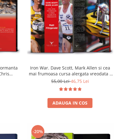
rformanta
Iron War. Dave Scott, Mark Allen si cea
Chris
mai frumoasa cursa alergata vreodata -
Matt Fitzgerald
55,00 Lei
46,75 Lei
ADAUGA IN COS
-20%