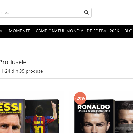
ÂI
MOMENTE
CAMPIONATUL MONDIAL DE FOTBAL 2026
BLO
Produsele
1-
24
din
35
produse
-20%