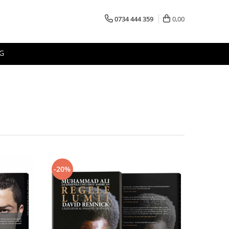
0734 444 359
0,00
G
-20%