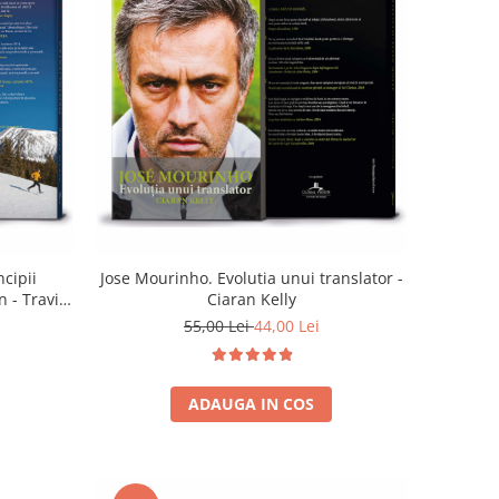
ncipii
Jose Mourinho. Evolutia unui translator -
 - Travis
Ciaran Kelly
55,00 Lei
44,00 Lei
ADAUGA IN COS