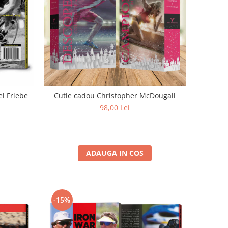
el Friebe
Cutie cadou Christopher McDougall
98,00 Lei
ADAUGA IN COS
-15%