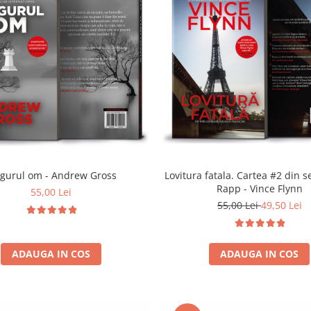
ngurul om - Andrew Gross
Lovitura fatala. Cartea #2 din s
Rapp - Vince Flynn
55,00 Lei
55,00 Lei
49,50 Lei
ADAUGA IN COS
ADAUGA IN COS