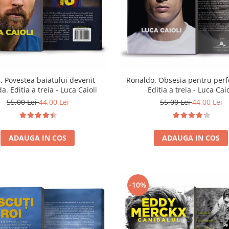
. Povestea baiatului devenit
Ronaldo. Obsesia pentru perf
a. Editia a treia - Luca Caioli
Editia a treia - Luca Caio
55,00 Lei
44,00 Lei
55,00 Lei
44,00 Lei
ADAUGA IN COS
ADAUGA IN COS
-10%