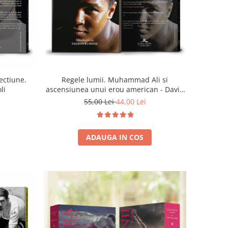
ectiune.
Regele lumii. Muhammad Ali si
li
ascensiunea unui erou american - David
Remnick
55,00 Lei
44,00 Lei
ADAUGA IN COS