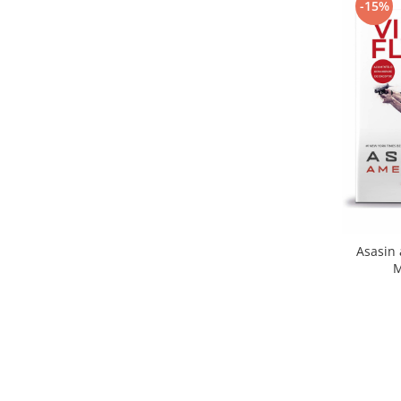
-15%
Asasin 
M